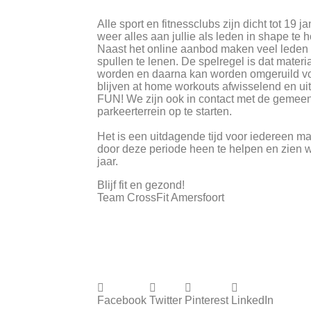
Alle sport en fitnessclubs zijn dicht tot 19 
weer alles aan jullie als leden in shape te
Naast het online aanbod maken veel leden 
spullen te lenen. De spelregel is dat mater
worden en daarna kan worden omgeruild vo
blijven at home workouts afwisselend en ui
FUN! We zijn ook in contact met de gemeent
parkeerterrein op te starten.
Het is een uitdagende tijd voor iedereen m
door deze periode heen te helpen en zien we
jaar.
Blijf fit en gezond!
Team CrossFit Amersfoort
Facebook
Twitter
Pinterest
LinkedIn