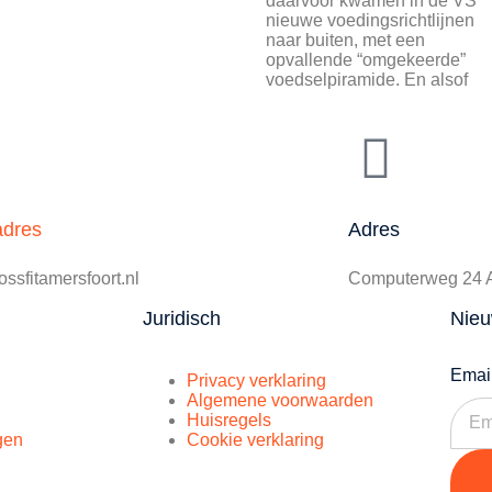
daarvoor kwamen in de VS
nieuwe voedingsrichtlijnen
naar buiten, met een
opvallende “omgekeerde”
voedselpiramide. En alsof
adres
Adres
ssfitamersfoort.nl
Computerweg 24 A
Juridisch
Nieu
Emai
Privacy verklaring
Algemene voorwaarden
Huisregels
gen
Cookie verklaring