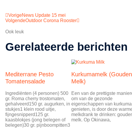
Vorige
News Update 15 mei
Volgende
Outdoor Corona Rooster
Ook leuk
Gerelateerde berichten
Mediterrane Pesto
Kurkumamelk (Gouden
Tomatensalade
Melk)
Ingrediënten (4 personen) 500
Een van de prettigste manie
gr. Roma cherry trostomaten,
om van de gezonde
gehalveerd150 gr. augurken, in
eigenschappen van kurkuma
stukjes1 klein rood uitje,
genieten, is door deze warm
fijngesnipperd125 gr.
melkdrank te drinken: goude
kaasblokjes (jong belegen of
melk. Op Okinawa,
belegen)30 gr. pijnboompitten3