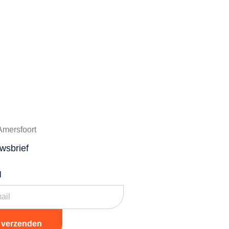
mersfoort
wsbrief
l
verzenden