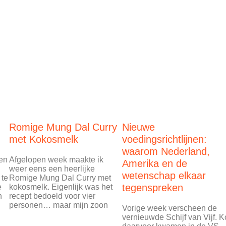
Romige Mung Dal Curry
Nieuwe
met Kokosmelk
voedingsrichtlijnen:
waarom Nederland,
ren
Afgelopen week maakte ik
Amerika en de
weer eens een heerlijke
wetenschap elkaar
 te
Romige Mung Dal Curry met
tegenspreken
e
kokosmelk. Eigenlijk was het
n
recept bedoeld voor vier
personen… maar mijn zoon
Vorige week verscheen de
vernieuwde Schijf van Vijf. K