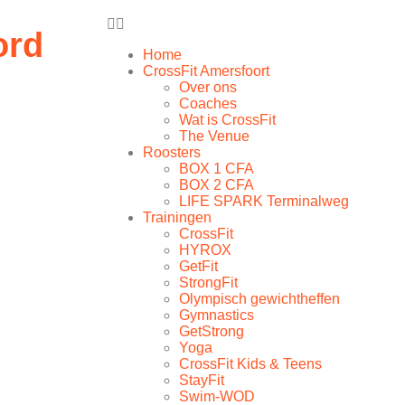
rd
Home
CrossFit Amersfoort
Over ons
Coaches
Wat is CrossFit
The Venue
Roosters
BOX 1 CFA
BOX 2 CFA
LIFE SPARK Terminalweg
Trainingen
CrossFit
HYROX
GetFit
StrongFit
Olympisch gewichtheffen
Gymnastics
GetStrong
Yoga
CrossFit Kids & Teens
StayFit
Swim-WOD