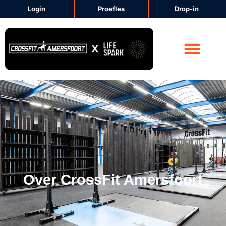
Login
Proefles
Drop-in
CrossFit Amersfoort
Voeding & Lifestyle
Over CrossFit Amersfoort