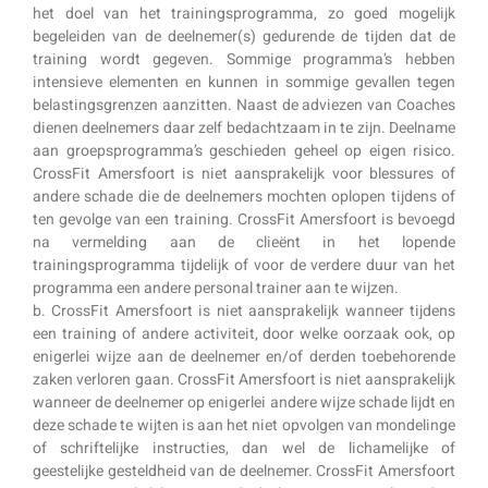
het doel van het trainingsprogramma, zo goed mogelijk
begeleiden van de deelnemer(s) gedurende de tijden dat de
training wordt gegeven. Sommige programma’s hebben
intensieve elementen en kunnen in sommige gevallen tegen
belastingsgrenzen aanzitten. Naast de adviezen van Coaches
dienen deelnemers daar zelf bedachtzaam in te zijn. Deelname
aan groepsprogramma’s geschieden geheel op eigen risico.
CrossFit Amersfoort is niet aansprakelijk voor blessures of
andere schade die de deelnemers mochten oplopen tijdens of
ten gevolge van een training. CrossFit Amersfoort is bevoegd
na vermelding aan de clieënt in het lopende
trainingsprogramma tijdelijk of voor de verdere duur van het
programma een andere personal trainer aan te wijzen.
b. CrossFit Amersfoort is niet aansprakelijk wanneer tijdens
een training of andere activiteit, door welke oorzaak ook, op
enigerlei wijze aan de deelnemer en/of derden toebehorende
zaken verloren gaan. CrossFit Amersfoort is niet aansprakelijk
wanneer de deelnemer op enigerlei andere wijze schade lijdt en
deze schade te wijten is aan het niet opvolgen van mondelinge
of schriftelijke instructies, dan wel de lichamelijke of
geestelijke gesteldheid van de deelnemer. CrossFit Amersfoort