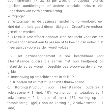
abonnementen (1x, 2x, 3x per week of onbeperkt). Acties,
tijdelijke aanbiedingen of andere speciale tarieven zijn
uitgesloten van extra gezinskorting.
Wijzigingen
a. Wijzigingen in de gezinssamenstelling (bijvoorbeeld een
kind dat uit huis gaat) dienen tijdig aan CrossFit Amersfoort
gemeld te worden.
b. CrossFit Amersfoort behoudt zich het recht voor om het
gezinsabonnement aan te passen of te beëindigen indien niet
meer aan de voorwaarden wordt voldaan.
3.2: Het gezinsabonnement is ook beschikbaar voor
alleenstaande ouders die samen met hun kind(eren) op
hetzelfde adres wonen. Dezelfde basisvoorwaarden blijven
gelden:
a. Inschrijving op hetzelfde adres in de BRP
b. Kinderen tot en met 21 jaar, mits thuiswonend
c. Kortingsstructuur voor alleenstaande ouder(s): 1
volwassene + 1 kind: 10% korting op het totaalbedrag 1
volwassene + 2 kinderen of meer: 15% korting op het
totaalbedrag (gelijk aan de korting bij 2 volwassenen + 1
kind)