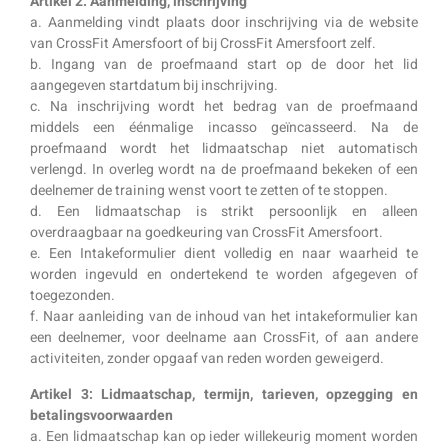
Artikel 2: Aanmelding, inschrijving
a. Aanmelding vindt plaats door inschrijving via de website
van CrossFit Amersfoort of bij CrossFit Amersfoort zelf.
b. Ingang van de proefmaand start op de door het lid
aangegeven startdatum bij inschrijving.
c. Na inschrijving wordt het bedrag van de proefmaand
middels een éénmalige incasso geïncasseerd. Na de
proefmaand wordt het lidmaatschap niet automatisch
verlengd. In overleg wordt na de proefmaand bekeken of een
deelnemer de training wenst voort te zetten of te stoppen.
d. Een lidmaatschap is strikt persoonlijk en alleen
overdraagbaar na goedkeuring van CrossFit Amersfoort.
e. Een Intakeformulier dient volledig en naar waarheid te
worden ingevuld en ondertekend te worden afgegeven of
toegezonden.
f. Naar aanleiding van de inhoud van het intakeformulier kan
een deelnemer, voor deelname aan CrossFit, of aan andere
activiteiten, zonder opgaaf van reden worden geweigerd.
Artikel 3: Lidmaatschap, termijn, tarieven, opzegging en
betalingsvoorwaarden
a. Een lidmaatschap kan op ieder willekeurig moment worden