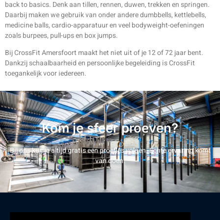
back to basics. Denk aan tillen, rennen, duwen, trekken en springen.
Daarbij maken we gebruik van onder andere dumbbells, kettlebells,
medicine balls, cardio-apparatuur en veel bodyweight-oefeningen
zoals burpees, pull-ups en box jumps.
Bij CrossFit Amersfoort maakt het niet uit of je 12 of 72 jaar bent.
Dankzij schaalbaarheid en persoonlijke begeleiding is CrossFit
toegankelijk voor iedereen.
Kom je sfeer proeven?
Bij ons kun je altijd gratis een proefles volgen. Echte ervaring komt
van doen.