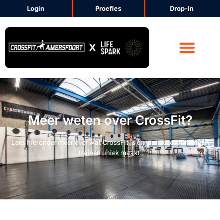
Login
Proefles
Drop-in
Meer weten over CrossFit?
Lees hieronder meer over wat CrossFit is en wat deze manier van
trainen uniek maakt.