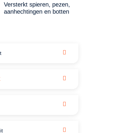
Versterkt spieren, pezen,
aanhechtingen en botten
t
X
it