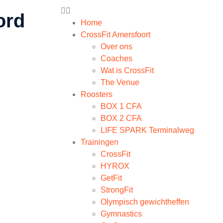
ord
Home
CrossFit Amersfoort
Over ons
Coaches
Wat is CrossFit
The Venue
Roosters
BOX 1 CFA
BOX 2 CFA
LIFE SPARK Terminalweg
Trainingen
CrossFit
HYROX
GetFit
StrongFit
Olympisch gewichtheffen
Gymnastics