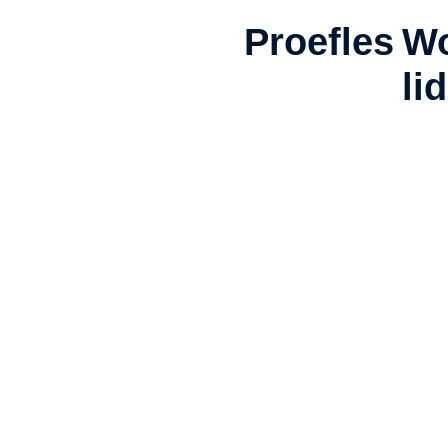
Proefles
W
lid