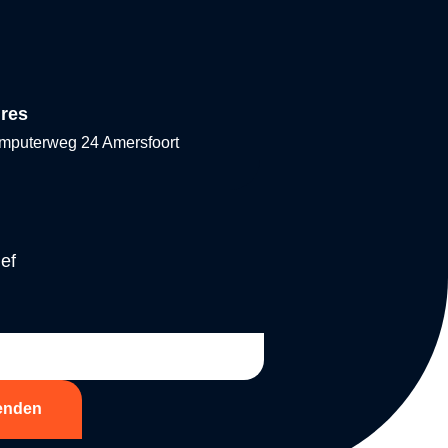
res
mputerweg 24 Amersfoort
ef
enden