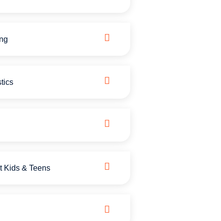
ong
tics
t Kids & Teens