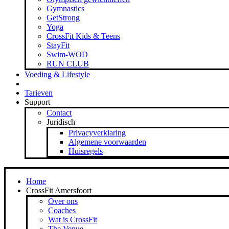
Gymnastics
GetStrong
Yoga
CrossFit Kids & Teens
StayFit
Swim-WOD
RUN CLUB
Voeding & Lifestyle
Vitale Bedrijven
Tarieven
Support
Contact
Juridisch
Privacyverklaring
Algemene voorwaarden
Huisregels
Home
CrossFit Amersfoort
Over ons
Coaches
Wat is CrossFit
The Venue