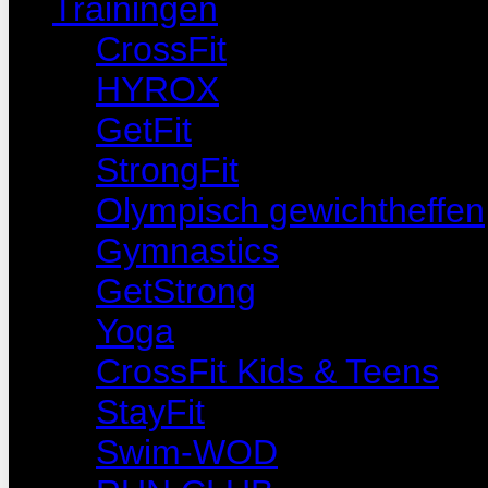
Trainingen
CrossFit
HYROX
GetFit
StrongFit
Olympisch gewichtheffen
Gymnastics
GetStrong
Yoga
CrossFit Kids & Teens
StayFit
Swim-WOD