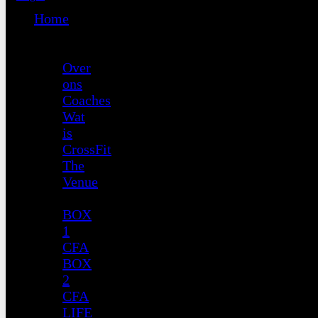
Home
CrossFit
Amersfoort
Over
ons
Coaches
Wat
is
CrossFit
The
Venue
Roosters
BOX
1
CFA
BOX
2
CFA
LIFE