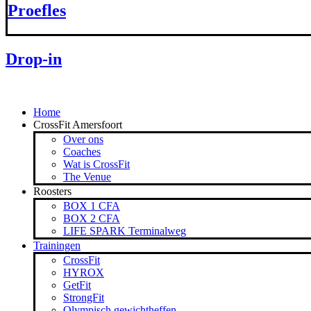
Proefles
Drop-in
Home
CrossFit Amersfoort
Over ons
Coaches
Wat is CrossFit
The Venue
Roosters
BOX 1 CFA
BOX 2 CFA
LIFE SPARK Terminalweg
Trainingen
CrossFit
HYROX
GetFit
StrongFit
Olympisch gewichtheffen