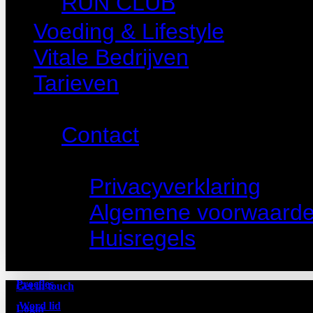
RUN CLUB
Voeding & Lifestyle
Vitale Bedrijven
Tarieven
Support
Contact
Juridisch
Privacyverklaring
Algemene voorwaard
Huisregels
Proefles
Get in touch
Word lid
Login