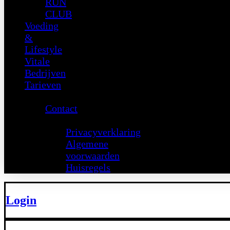
RUN
CLUB
Voeding
&
Lifestyle
Vitale
Bedrijven
Tarieven
Support
Contact
Juridisch
Privacyverklaring
Algemene
voorwaarden
Huisregels
Login