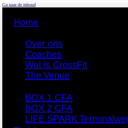
Ga naar de inhoud
Home
CrossFit Amersfoort
Over ons
Coaches
Wat is CrossFit
The Venue
Roosters
BOX 1 CFA
BOX 2 CFA
LIFE SPARK Terminalwe