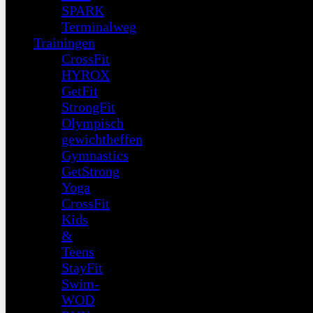
SPARK
Terminalweg
Trainingen
CrossFit
HYROX
GetFit
StrongFit
Olympisch
gewichtheffen
Gymnastics
GetStrong
Yoga
CrossFit
Kids
&
Teens
StayFit
Swim-
WOD