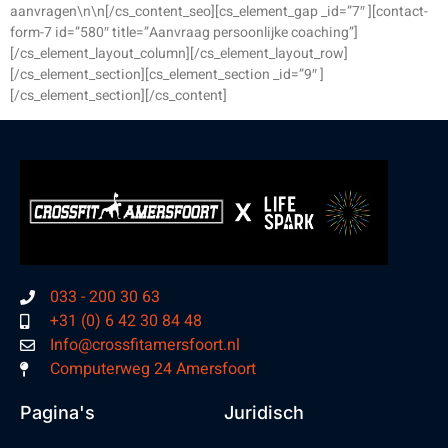
aanvragen\n\n[/cs_content_seo][cs_element_gap _id=”7″ ][contact-
form-7 id=”580″ title=”Aanvraag persoonlijke coaching”]
[/cs_element_layout_column][/cs_element_layout_row]
[/cs_element_section][cs_element_section _id=”9″ ]
[/cs_element_section][/cs_content]
033 - 200 30 63
+31 (0) 6 42 30 84 48
Info@crossfitamersfoort.nl
Computerweg 24 Amersfoort
Pagina's
Juridisch