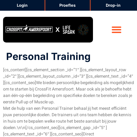
Login
Proefles
Drop-in
CrossFit Amersfoort
Voeding & Lifestyle
Personal Training
[cs_content][cs_element_section _id=”1″ ][cs_element_layout_row
_id=”2″ ][cs_element_layout_column _id=”3″ ][cs_element_text _id=”4″
][cs_content_seo]We bieden persoonlijke begeleiding als mogelijkheid
om te starten bij CrossFit Amersfoort. Maar ook als je behoefte hebt
aan één-op-één begeleiding om specifieke doelen te bereiken zoals je
eerste Pull up of Muscle up.
Met de hulp van een Personal Trainer behaal jij het meest efficiënt
jouw persoonlijke doelen. De trainers uit ons team hebben de kennis
in huis om te bepalen welke route het beste aansluit bij jouw
doelen.\n\n[/cs_content_seo][cs_element_gap _id=”5″ ]
[cs_element_text _id=”6″ ][cs_content_seo]Direct