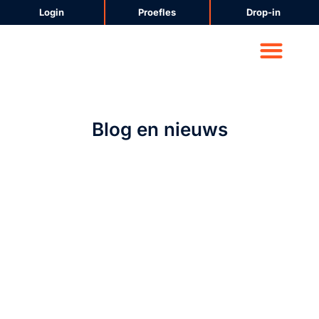
Login
Proefles
Drop-in
CrossFit Amersfoort
Voeding & Lifestyle
Blog en nieuws